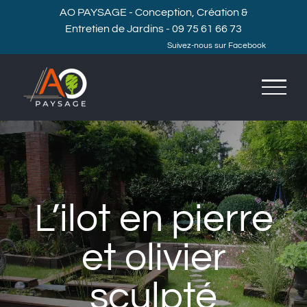
Passer
AO PAYSAGE - Conception, Création &
Entretien de Jardins - 09 75 61 66 73
au
Suivez-nous sur Facebook
contenu
L’ilot en pierre
et olivier
sculpté