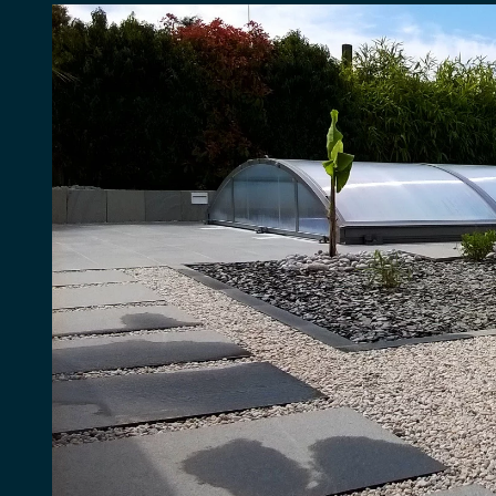
View
Larger
Image