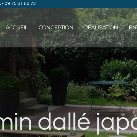
- 09 75 61 66 73
ACCUEIL
CONCEPTION
RÉALISATION
EN
in dallé jap